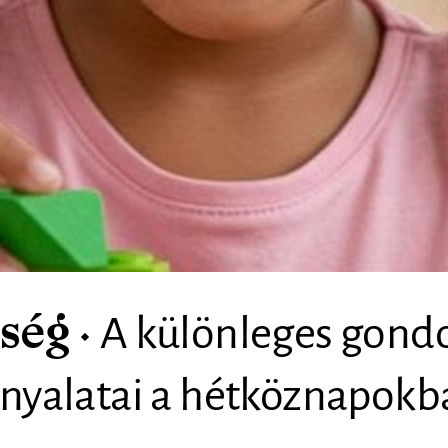
A különleges gond
ség
rnyalatai a hétköznapokb