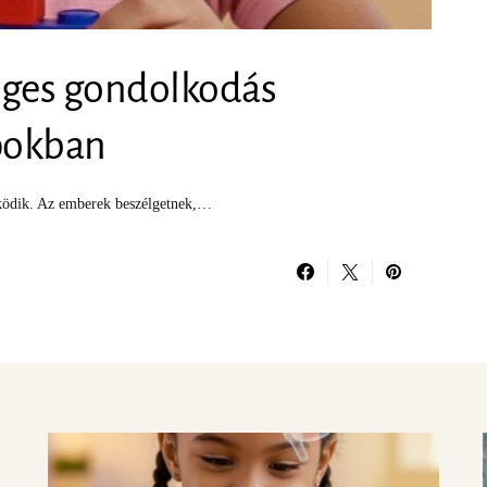
eges gondolkodás
apokban
űködik. Az emberek beszélgetnek,…