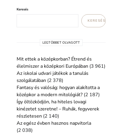
Keresés
KERESÉS
LEGTÖBBET OLVASOTT
Mit ettek a középkorban? Étrend és
élelmiszer a középkori Európában
(3 961)
Az iskolai udvari játékok a tanulás
szolgálatában
(2 378)
Fantasy és valóság: hogyan alakította a
középkor a modern mitológiát?
(2 187)
Így öltözködjön, ha hiteles lovagi
kinézetet szeretne! – Ruhák, fegyverek
részletesen
(2 140)
Az egész évben hasznos napvitorla
(2 038)