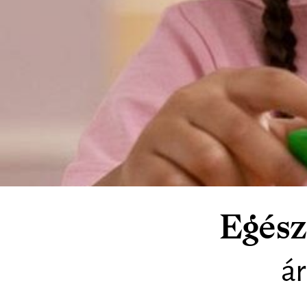
Egész
á