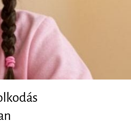
olkodás
an