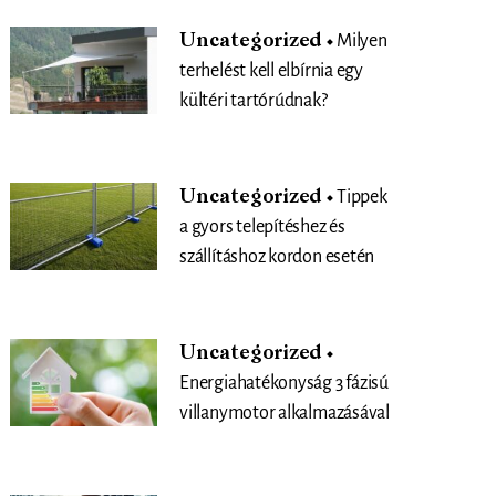
Uncategorized
Milyen
terhelést kell elbírnia egy
kültéri tartórúdnak?
Uncategorized
Tippek
a gyors telepítéshez és
szállításhoz kordon esetén
Uncategorized
Energiahatékonyság 3 fázisú
villanymotor alkalmazásával