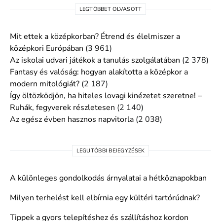
LEGTÖBBET OLVASOTT
Mit ettek a középkorban? Étrend és élelmiszer a
középkori Európában
(3 961)
Az iskolai udvari játékok a tanulás szolgálatában
(2 378)
Fantasy és valóság: hogyan alakította a középkor a
modern mitológiát?
(2 187)
Így öltözködjön, ha hiteles lovagi kinézetet szeretne! –
Ruhák, fegyverek részletesen
(2 140)
Az egész évben hasznos napvitorla
(2 038)
LEGUTÓBBI BEJEGYZÉSEK
A különleges gondolkodás árnyalatai a hétköznapokban
Milyen terhelést kell elbírnia egy kültéri tartórúdnak?
Tippek a gyors telepítéshez és szállításhoz kordon