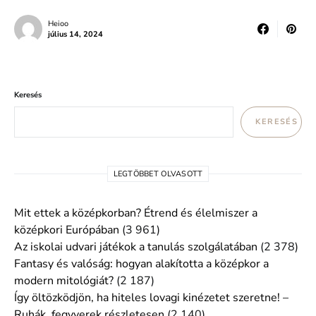
Heioo
július 14, 2024
Keresés
KERESÉS
LEGTÖBBET OLVASOTT
Mit ettek a középkorban? Étrend és élelmiszer a
középkori Európában
(3 961)
Az iskolai udvari játékok a tanulás szolgálatában
(2 378)
Fantasy és valóság: hogyan alakította a középkor a
modern mitológiát?
(2 187)
Így öltözködjön, ha hiteles lovagi kinézetet szeretne! –
Ruhák, fegyverek részletesen
(2 140)