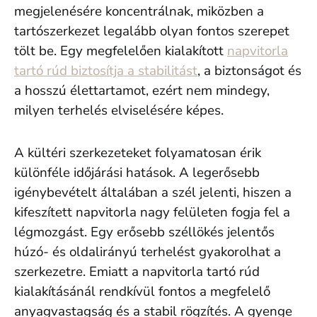
megjelenésére koncentrálnak, miközben a
tartószerkezet legalább olyan fontos szerepet
tölt be. Egy megfelelően kialakított
napvitorla
tartó rúd biztosítja a stabilitást
, a biztonságot és
a hosszú élettartamot, ezért nem mindegy,
milyen terhelés elviselésére képes.
A kültéri szerkezeteket folyamatosan érik
különféle időjárási hatások. A legerősebb
igénybevételt általában a szél jelenti, hiszen a
kifeszített napvitorla nagy felületen fogja fel a
légmozgást. Egy erősebb széllökés jelentős
húzó- és oldalirányú terhelést gyakorolhat a
szerkezetre. Emiatt a napvitorla tartó rúd
kialakításánál rendkívül fontos a megfelelő
anyagvastagság és a stabil rögzítés. A gyenge