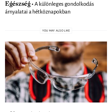
A különleges gondolkodás
Egészség
árnyalatai a hétköznapokban
YOU MAY ALSO LIKE