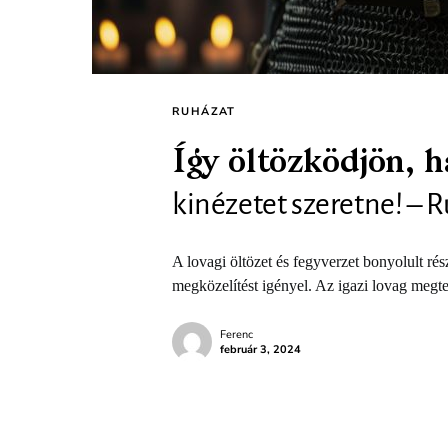
RUHÁZAT
Így öltözködjön, h
kinézetet szeretne! – 
A lovagi öltözet és fegyverzet bonyolult rés
megközelítést igényel. Az igazi lovag megt
Ferenc
február 3, 2024