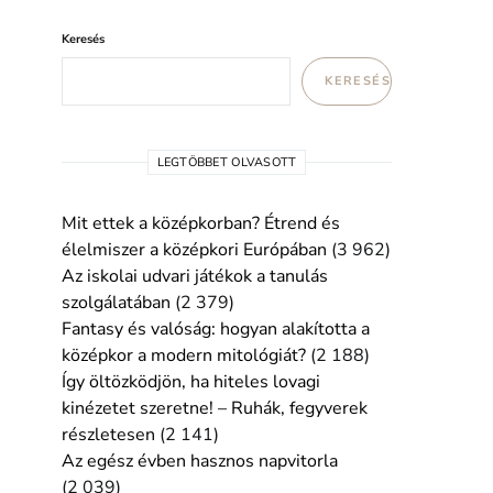
Keresés
KERESÉS
LEGTÖBBET OLVASOTT
Mit ettek a középkorban? Étrend és
élelmiszer a középkori Európában
(3 962)
Az iskolai udvari játékok a tanulás
szolgálatában
(2 379)
Fantasy és valóság: hogyan alakította a
középkor a modern mitológiát?
(2 188)
Így öltözködjön, ha hiteles lovagi
kinézetet szeretne! – Ruhák, fegyverek
részletesen
(2 141)
Az egész évben hasznos napvitorla
(2 039)