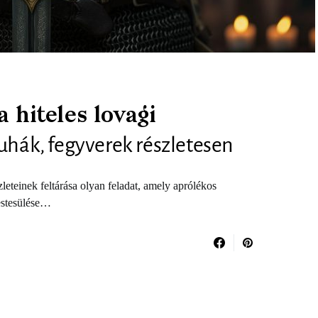
a hiteles lovagi
Ruhák, fegyverek részletesen
zleteinek feltárása olyan feladat, amely aprólékos
estesülése…