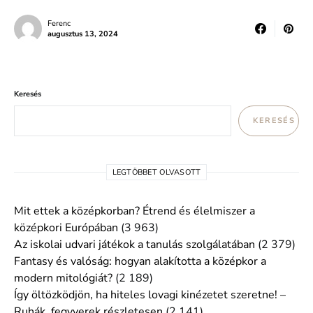
Ferenc
augusztus 13, 2024
Keresés
KERESÉS
LEGTÖBBET OLVASOTT
Mit ettek a középkorban? Étrend és élelmiszer a
középkori Európában
(3 963)
Az iskolai udvari játékok a tanulás szolgálatában
(2 379)
Fantasy és valóság: hogyan alakította a középkor a
modern mitológiát?
(2 189)
Így öltözködjön, ha hiteles lovagi kinézetet szeretne! –
Ruhák, fegyverek részletesen
(2 141)