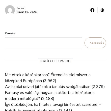
Ferenc
június 10, 2024
Keresés
KERESÉS
LEGTÖBBET OLVASOTT
Mit ettek a középkorban? Étrend és élelmiszer a
középkori Európában
(3 962)
Az iskolai udvari játékok a tanulás szolgálatában
(2 379)
Fantasy és valóság: hogyan alakította a középkor a
modern mitológiát?
(2 188)
Így öltözködjön, ha hiteles lovagi kinézetet szeretne! –
Ruhák, fegyverek részletesen
(2 141)